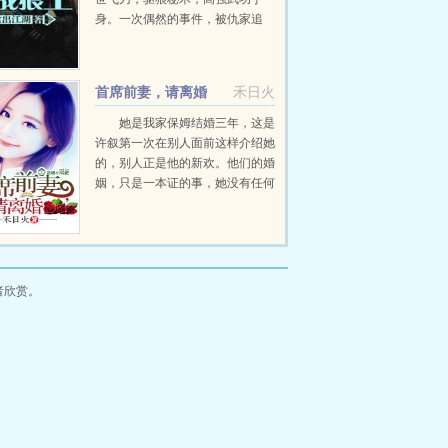
身。一次偶然的事件，被仇家追
杀，爷爷被杀，少年吴飞毅然进入
军营。超强的训练，加上吴飞特有
的功夫，一个特种兵世界的特战...
首席前妻，请离婚
禾日火
她是我家保姆结婚三年，这是
许叙第一次在别人面前这样介绍她
的，别人正是他的新欢。他们的婚
姻，只是一本证的事，她没有任何
资格伤心。他娶她，无关爱情，只
因爷爷以死相逼。她嫁他，却是自
己都不知道的情根深种。...
者欣赏。