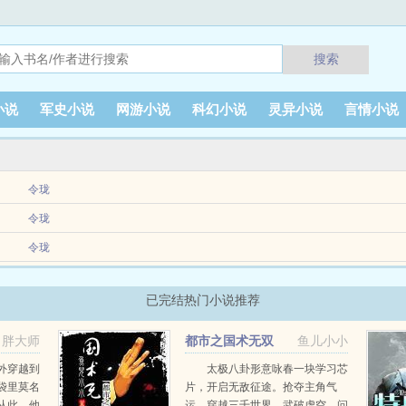
搜索
小说
军史小说
网游小说
科幻小说
灵异小说
言情小说
令珑
完全是个渣嘛，没想到的是废柴居然是豪门的富二代！原本打算勤勤恳恳打工早日赚钱
令珑
个原本是富二...
名为制霸修真界的小说里，但他既没穿成主角，也没穿成反派是穿成小说前半部分就
令珑
行，开始在凶...
连载作品该小说情节跌宕起伏扣人心弦是一本难得的情节与文笔俱佳的好书919言情小
已完结热门小说推荐
胖大师
都市之国术无双
鱼儿小小
外穿越到
太极八卦形意咏春一块学习芯
袋里莫名
片，开启无敌征途。抢夺主角气
从此，他
运，穿越三千世界，武破虚空。问