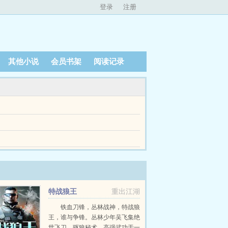
登录
注册
其他小说
会员书架
阅读记录
买房实现和男朋友双宿双栖的愿望，这下计划突然
挂掉的炮灰！且该炮灰还性别不定随时可能变女孩！
说免费提供与风行全文无弹窗的纯文字在线阅读。...
特战狼王
重出江湖
铁血刀锋，丛林战神，特战狼
王，谁与争锋。丛林少年吴飞集绝
世飞刀，驱狼秘术，高强武功于一