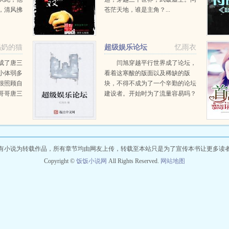
，清风拂
苍茫天地，谁是主角？...
属性忍术
铺天盖地
喝奶的猫
超级娱乐论坛
忆雨衣
成了唐三
闫旭穿越平行世界成了论坛，
小体弱多
看着这寒酸的版面以及稀缺的版
很照顾自
块，不得不成为了一个辛勤的论坛
哥哥唐三
建设者。开始时为了流量容易吗？
声，这可
营销，营销，全是营销！你能想到
的身份要
那些风靡网络的事件都是营销吗？
现在很
好不容易有流量了，终于可以新建
颗...
和美化版块了，可是作品哪里来...
有小说为转载作品，所有章节均由网友上传，转载至本站只是为了宣传本书让更多读
Copyright ©
饭饭小说网
All Rights Reserved.
网站地图