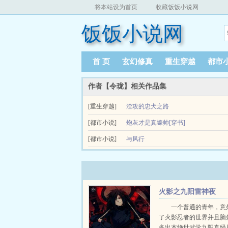
将本站设为首页
收藏饭饭小说网
饭饭小说网
首 页
玄幻修真
重生穿越
都市
作者【令珑】相关作品集
[重生穿越]
渣攻的忠犬之路
沈清源意外地捡到一个废柴，这家伙吃他家睡他家
[都市小说]
炮灰才是真壕帅[穿书]
就提前实现了！可为什么身边的那位是这个渣！这是一
21世纪的宅男叶息在一场车祸之后意外穿越到一本
[都市小说]
与风行
这坑爹的穿越啊！苦逼叶息只能抱好师尊大腿，努力修
与风行由作者令珑创作
火影之九阳雷神夜
一个普通的青年，意
了火影忍者的世界并且脑
多出本绝世武学九阳真经