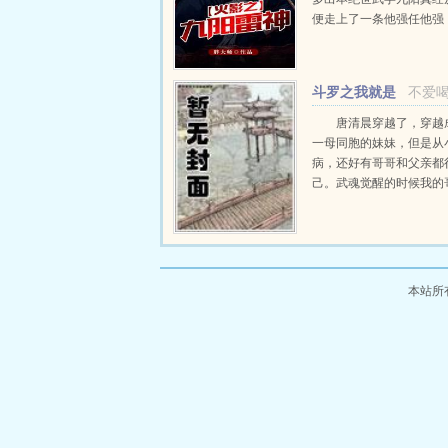
便走上了一条他强任他强
山岗的无敌之路叮！雷火
攻击加成百分之两百见过
的雷切吗？...
斗罗之我就是
不爱
太阳少女
唐清晨穿越了，穿越
一母同胞的妹妹，但是从
病，还好有哥哥和父亲都
己。武魂觉醒的时候我的
发现自己能够偷听妹妹心
如何是好，难道我穿越者
曝光了吗？我是唐三，我
慌，我的妹妹身体里竟然有一
本站所