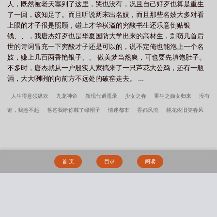
黄蓉
神雕之江山美人穆念慈
神雕之江山美人完整版
神雕之江山美人未删减
人，既然被老天塞到了这里，哭也没有，况且自己好歹也算是重生
了一回，该知足了。而且听说两宋出名妓，而且那些名妓大多对看
txt
黄蓉的秘密
神雕江山美人志
神雕之江山美人杨庭
神雕之江山美人
上眼的才子很是照顾，碰上才华横溢的穷酸书生还乐意倒贴银
神雕雨云
神雕之江山美人神雕风雨
神雕之江山美人阅读
神雕之江山美人千
钱、、，我唐杰好歹也是华夏国防大学出来的高材生，剽窃几首后
丝万缕
神雕之江山美人叼烟头
神雕之江山美人系列
神雕之江山美人妈妈穆
世的诗词冒充一下穷酸才子还是可以的，说不定俺也能泡上一个名
妓，赚上几百两香艳银子、、 做美梦当然爽，可也要先填饱肚子。
念慈妈妈
神雕之江山美人八零
神雕之江山美人笔趣阁
神雕之江山美人
不多时，唐杰就从一户殷实人家搞来了一只芦花大公鸡，还有一瓶
2
神雕之江山美人千丝万缕最新章节
神雕之江山美人TXT
神雕之江山美人
酒，大大咧咧的向前方不远处的破窑走去。 ...
最新章节
江湖侠女泪梅开四度免费阅读
神雕之江山美人黄蓉
神雕之江山美
人生得意须纵欢
九龙神帝
新现代逍遥录
少女之春
重生之嫡女归来
没有
人神雕雨云笔趣阁
神雕之江山美人TXT百度资源
神雕之江山美人唐杰
谁，我惹不起
爸爸我给你戴了绿帽子
情迷都市
香都风流
桃花依旧笑春风
（又名命犯桃花）
快穿之女主她真的不甜
笑傲江湖之美人天下
绝地求生之魔
王系统
艳欲纵横
邪情花少(豪门风流史)
福艳之都市后宫
都市奇缘书包网
哈利波特之法神
覆雨翻云之逐艳曲
极品公子绝色妖
我本闲凉
超级英雄恶
首 页
目录
阅读
堕中心
贫道要考大学
母欲的衍生
巴甫洛夫与白月光by王孙何许原著小说未删
减
巴甫洛夫与白月光小说by王孙何许
黑道风云江湖路
一个极品女m的传奇人
生，真实改编
神祇纪元
麦苗byWingYing原著小说未删减
搜 索