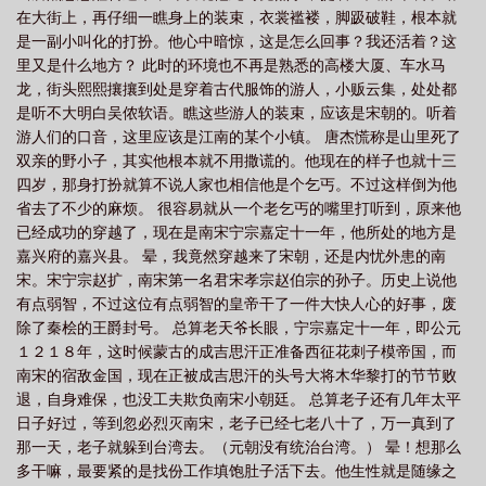
在大街上，再仔细一瞧身上的装束，衣裳褴褛，脚趿破鞋，根本就
江山美人88
神雕之江山美人烟
江湖侠女泪 梅开四度
神雕之江山美人免费
是一副小叫化的打扮。他心中暗惊，这是怎么回事？我还活着？这
动漫
神雕之江山美人未删节版
神雕之江山美人无删减
神雕之江山美人嘎嘎
里又是什么地方？ 此时的环境也不再是熟悉的高楼大厦、车水马
嘎好
新射雕群侠传之铁血丹心
神雕之江山美人全文在线
神雕之江山美人
龙，街头熙熙攘攘到处是穿着古代服饰的游人，小贩云集，处处都
是听不大明白吴侬软语。瞧这些游人的装束，应该是宋朝的。听着
99
小龙女
黄蓉合集
神雕之江山美人妈妈
神雕之江山美人精校
游人们的口音，这里应该是江南的某个小镇。 唐杰慌称是山里死了
版
神雕之江山美人(第2部)
神雕之江山美人全文阅读
神雕之江山美人全本
双亲的野小子，其实他根本就不用撒谎的。他现在的样子也就十三
免费阅读
神雕之江山美人免费全文
神雕之江山美人 妈妈穆念慈
百度神雕
四岁，那身打扮就算不说人家也相信他是个乞丐。不过这样倒为他
省去了不少的麻烦。 很容易就从一个老乞丐的嘴里打听到，原来他
之江山美人
神雕之江山美人txt全文阅读
神雕之江山美人 风流
神雕之江山
已经成功的穿越了，现在是南宋宁宗嘉定十一年，他所处的地方是
美人推荐
神雕之江山美人txt棉花糖
神雕之江山美人反云复雨
神雕之江
嘉兴府的嘉兴县。 晕，我竟然穿越来了宋朝，还是内忧外患的南
山
神雕之江山美人唐杰的女人
神雕之江山美人千丝万断
神雕之江山美人
宋。宋宁宗赵扩，南宋第一名君宋孝宗赵伯宗的孙子。历史上说他
TXT全集
有点弱智，不过这位有点弱智的皇帝干了一件大快人心的好事，废
神雕之江山美人txt
神雕之江山美人天下
神雕之江山美人免费叨烟
除了秦桧的王爵封号。 总算老天爷长眼，宁宗嘉定十一年，即公元
斗
神雕之江山美人黄蓉杨过
神雕之江山美人如画
神雕之江山美人全
１２１８年，这时候蒙古的成吉思汗正准备西征花刺子模帝国，而
文
神雕之江山美人免费叼烟斗
神雕之江山美人未删减阅读
神雕之江山美人
南宋的宿敌金国，现在正被成吉思汗的头号大将木华黎打的节节败
全本TXT
神雕之江山美人txt资源
神雕之江山美人第502章
穿越杨过黄蓉神
退，自身难保，也没工夫欺负南宋小朝廷。 总算老子还有几年太平
日子好过，等到忽必烈灭南宋，老子已经七老八十了，万一真到了
雕之江山美人
神雕之江山美人1
神雕之江山美人全集TXT
神雕之江山美人
那一天，老子就躲到台湾去。（元朝没有统治台湾。） 晕！想那么
电子书
神雕之江山美人.txt
神雕之江山美人第1章免费阅读
主角杨过的神雕
多干嘛，最要紧的是找份工作填饱肚子活下去。他生性就是随缘之