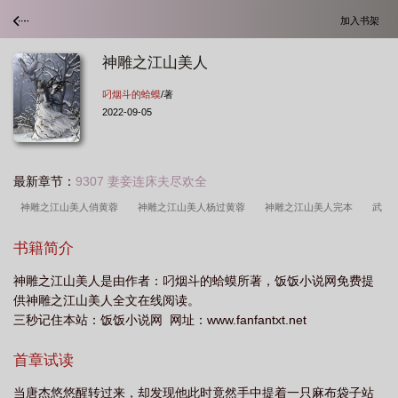
加入书架
神雕之江山美人
叼烟斗的蛤蟆
/著
2022-09-05
最新章节：
9307 妻妾连床夫尽欢全
神雕之江山美人俏黄蓉
神雕之江山美人杨过黄蓉
神雕之江山美人完本
武
侠q传
神雕之江山美人免费阅读
神雕之江山美人妈妈穆念慈
一龙八凤于虚
书籍简介
雨神雕之江山美人
神雕之江山美人在线阅读
倚天屠龙之逍遥录
天龙八部之
神雕之江山美人是由作者：叼烟斗的蛤蟆所著，饭饭小说网免费提
行云覆雨全文阅读
神雕之江山美人免费TXT
神雕之江山美人免费
神雕之江
供神雕之江山美人全文在线阅读。
山美人的作者
神雕之江山美人 全文
神雕之江山美人穆念兹
神雕之江山美
三秒记住本站：饭饭小说网 网址：www.fanfantxt.net
人全本TXT免费
神雕之江山美人第二部叫什么名字
神雕之江山美人叼烟斗的哈
首章试读
蟆
神雕之江山美人黄蓉怀孕最新章节
黄蓉系列
神雕侠侣江山美人
神雕
之江山美人未完
神雕之江山美人神雕烟雨
神雕之江山美人神雕云雕
神雕之
当唐杰悠悠醒转过来，却发现他此时竟然手中提着一只麻布袋子站